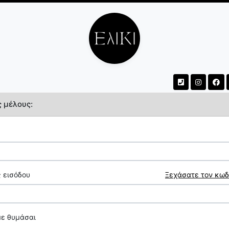
ς μέλους:
 εισόδου
Ξεχάσατε τον κωδ
με θυμάσαι